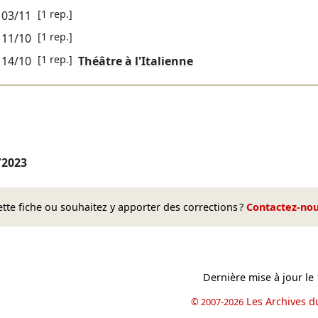
[1 rep.]
03/11
[1 rep.]
11/10
[1 rep.]
14/10
Théâtre à l'Italienne
/2023
te fiche ou souhaitez y apporter des corrections ?
Contactez-no
Dernière mise à jour le
Les Archives d
© 2007-2026
book
il