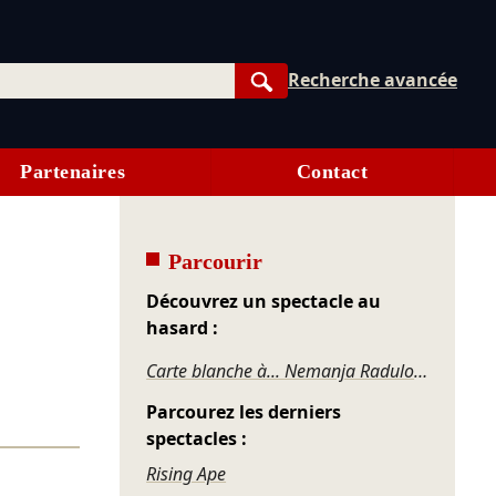
Recherche avancée
Rechercher
Partenaires
Contact
Parcourir
Découvrez un spectacle au
hasard :
Carte blanche à... Nemanja Radulović & Yvan Cassar
Parcourez les derniers
spectacles :
Rising Ape