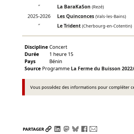
″
La BaraKaSon
(Rezé)
2025-2026
Les Quinconces
(Vals-les-Bains)
″
Le Trident
(Cherbourg-en-Cotentin)
Discipline
Concert
Durée
1 heure 15
Pays
Bénin
Source
Programme
La Ferme du Buisson
2022
Vous possédez des informations pour compléter cet
Partager le lien
Partager sur LinkedIn
Partager sur Mastodon
Partager sur Bluesky
Partager sur Face
Envoyer par ma
PARTAGER