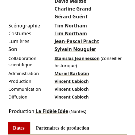
David Maisse
Charline Grand
Gérard Guérif
Scénographie
Tim Northam
Costumes
Tim Northam
Lumières
Jean-Pascal Pracht
Son
Sylvain Nouguier
Collaboration
Stanislas Jeannesson
(conseiller
scientifique
historique)
Administration
Muriel Barbotin
Production
Vincent Cabioch
Communication
Vincent Cabioch
Diffusion
Vincent Cabioch
Production
La Fidèle Idée
(Nantes)
Dates
Partenaires de production