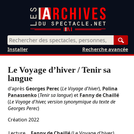
Rech
Installer
Recherche avancée
Le Voyage d’hiver / Tenir sa
langue
d'après
Georges Perec
(
Le Voyage d'hiver
),
Polina
Panassenko
(
Tenir sa langue
) et
Fanny de Chaillé
(
Le Voyage d'hiver, version synonymique du texte de
Georges Perec
)
Création 2022
Lecture
Fanny de Chaillé
(Le Voyage d'hiver)