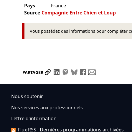
Pays
France
Source
Compagnie Entre Chien et Loup
Vous possédez des informations pour compléter cet
Partager le lien
Partager sur LinkedIn
Partager sur Mastodon
Partager sur Bluesky
Partager sur Face
Envoyer par ma
PARTAGER
Nous soutenir
Nos services aux professionnels
Lettre d'information
Flux RSS : Dernières programmations archivées