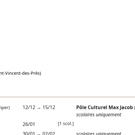
nt-Vincent-des-Près)
12/12
→
15/12
Pôle Culturel Max Jacob
per)
scolaires uniquement
[1 scol.]
26/01
30/01
→
02/02
scolaires uniquement