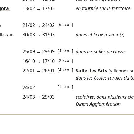
gora-
13/02
→
17/02
en tournée sur le territoire
[6 scol.]
21/02
→
24/02
)
30/03
→
31/03
dates et lieux à venir (?)
lle-sur-
[4 scol.]
25/09
→
29/09
dans les salles de classe
[2 scol.]
16/10
→
17/10
[4 scol.]
22/01
→
26/01
Salle des Arts
(Villennes-s
dans les écoles rurales du te
[1 scol.]
24/02
24/03
→
25/03
scolaires, dans plusieurs cl
Dinan Agglomération