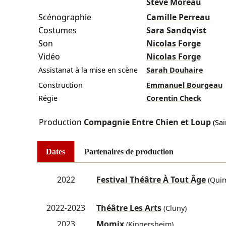
Stève Moreau
Scénographie
Camille Perreau
Costumes
Sara Sandqvist
Son
Nicolas Forge
Vidéo
Nicolas Forge
Assistanat à la mise en scène
Sarah Douhaire
Construction
Emmanuel Bourgeau
Régie
Corentin Check
Production
Compagnie Entre Chien et Loup
(Sai
Dates
Partenaires de production
2022
Festival Théâtre À Tout Âge
(Quim
2022-2023
Théâtre Les Arts
(Cluny)
2023
Momix
(Kingersheim)