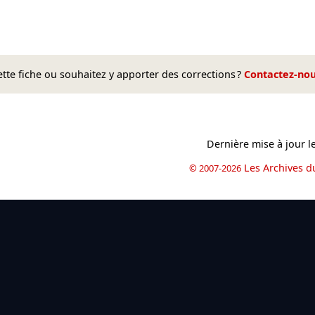
te fiche ou souhaitez y apporter des corrections ?
Contactez-no
Dernière mise à jour l
Les Archives d
© 2007-2026
book
il