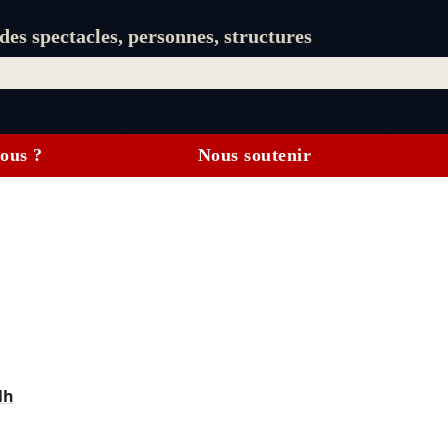
es spectacles, personnes, structures
ous ?
Nous soutenir
lh