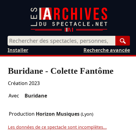
Rech
Installer
Recherche avancée
Buridane - Colette Fantôme
Création 2023
Avec
Buridane
Production
Horizon Musiques
(Lyon)
Les données de ce spectacle sont incomplètes...