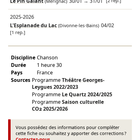
Le Pin Galant
30/01
→
31/01
[2 rep.]
(Mérignac)
2025-2026
L'Esplanade du Lac
04/02
(Divonne-les-Bains)
[1 rep.]
Discipline
Chanson
Durée
1 heure 30
Pays
France
Sources
Programme
Théâtre Georges-
Leygues
2022/2023
Programme
Le Quartz
2024/2025
Programme
Saison culturelle
CO2
2025/2026
Vous possédez des informations pour compléter
cette fiche ou souhaitez y apporter des corrections ?
Contactez-nous
.