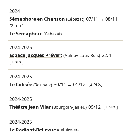
2024
Sémaphore en Chanson
07/11
→
08/11
(Cébazat)
[2 rep.]
Le Sémaphore
(Cebazat)
2024-2025
Espace Jacques Prévert
22/11
(Aulnay-sous-Bois)
[1 rep.]
2024-2025
Le Colisée
30/11
→
01/12
[2 rep.]
(Roubaix)
2024-2025
Théâtre Jean Vilar
05/12
[1 rep.]
(Bourgoin-Jallieu)
2024-2025
Le Radiant-Bellevue
(Caluire-et-