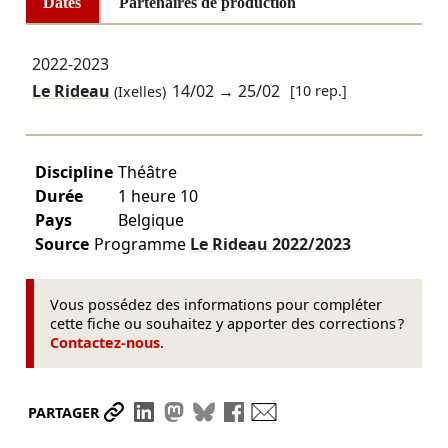
Dates
Partenaires de production
2022-2023
Le Rideau
14/02
→
25/02
[10 rep.]
(Ixelles)
Discipline
Théâtre
Durée
1 heure 10
Pays
Belgique
Source
Programme
Le Rideau
2022/2023
Vous possédez des informations pour compléter
cette fiche ou souhaitez y apporter des corrections ?
Contactez-nous
.
Partager le lien
Partager sur LinkedIn
Partager sur Mastodon
Partager sur Bluesky
Partager sur Facebook
Envoyer par mail
PARTAGER