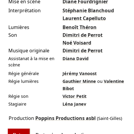
Mise en scène
Diane Fourdrignier
Interprétation
Stéphanie Blanchoud
Laurent Capelluto
Lumières
Benoît Théron
Son
Dimitri de Perrot
Noé Voisard
Musique originale
Dimitri de Perrot
Assistanat à la mise en
Diana David
scène
Régie générale
Jérémy Vanoost
Régie lumières
Gauthier Minne
ou
Valentine
Bibot
Régie son
Victor Petit
Stagiaire
Léna Janev
Production
Poppins Productions asbl
(Saint-Gilles)