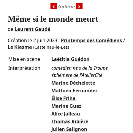
‹
›
Même si le monde meurt
de
Laurent Gaudé
Création le
2 juin 2023
:
Printemps des Comédiens
/
Le Kiasma
(Castelnau-le-Lez)
Mise en scène
Laëtitia Guédon
Interprétation
comédien·ne·s de la Troupe
éphémère de l'AtelierCité
Marine Déchelette
Mathieu Fernandez
Élise Friha
Marine Guez
Alice Jalleau
Thomas Ribière
Julien Salignon