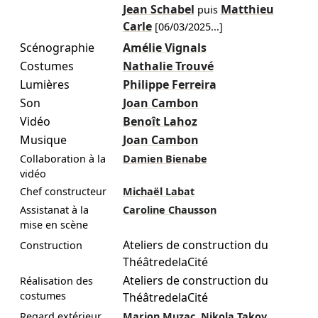
Jean Schabel
Matthieu
puis
Carle
[
06/03/2025
...]
Scénographie
Amélie Vignals
Costumes
Nathalie Trouvé
Lumières
Philippe Ferreira
Son
Joan Cambon
Vidéo
Benoît Lahoz
Musique
Joan Cambon
Collaboration à la
Damien Bienabe
vidéo
Chef constructeur
Michaël Labat
Assistanat à la
Caroline Chausson
mise en scène
Ateliers de construction du
Construction
ThéâtredelaCité
Ateliers de construction du
Réalisation des
costumes
ThéâtredelaCité
,
Regard extérieur
Marion Muzac
Nikola Takov