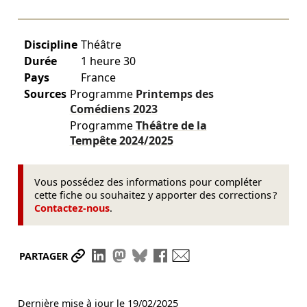
Discipline
Théâtre
Durée
1 heure 30
Pays
France
Sources
Programme
Printemps des
Comédiens
2023
Programme
Théâtre de la
Tempête
2024/2025
Vous possédez des informations pour compléter
cette fiche ou souhaitez y apporter des corrections ?
Contactez-nous
.
Partager le lien
Partager sur LinkedIn
Partager sur Mastodon
Partager sur Bluesky
Partager sur Facebook
Envoyer par mail
PARTAGER
Dernière mise à jour le
19/02/2025