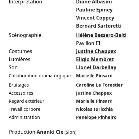
Interprétation
Diane Albasini
Pauline Epiney
Vincent Coppey
Bernard Sartoretti
Scénographie
Hélène Bessero-Belti
Pavillon III
Costumes
Justine Chappex
Lumières
Eligio Membrez
Son
Lionel Darbellay
Collaboration dramaturgique
Marielle Pinsard
Bruitages
Caroline Le Forestier
Accessoires
Justine Chappex
Regard extérieur
Marielle Pinsard
Travail corporel
Nicolas Turicchia
Administration
Penelope Pinheiro
Production
Ananki Cie
(Sion)