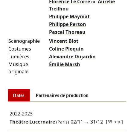
Florence Le Corre
Aurélie
ou
Treilhou
Philippe Maymat
Philippe Person
Pascal Thoreau
Scénographie
Vincent Blot
Costumes
Coline Ploquin
Lumières
Alexandre Dujardin
Musique
Émilie Marsh
originale
Dates
Partenaires de production
2022-2023
Théâtre Lucernaire
02/11
→
31/12
[53 rep.]
(Paris)