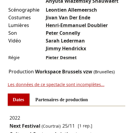
Anyuta Wiazemsky Snauwaert
Scénographie
Leontien Allemeersch
Costumes
Jivan Van Der Ende
Lumières
Henri-Emmanuel Doublier
Son
Peter Connelly
Vidéo
Sarah Lederman
Jimmy Hendrickx
Régie
Pieter Desmet
Production
Workspace Brussels vzw
(Bruxelles)
Les données de ce spectacle sont incomplètes...
Dates
Partenaires de production
2022
Next Festival
25/11
[1 rep.]
(Courtrai)