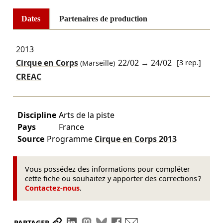
Dates
Partenaires de production
2013
Cirque en Corps
22/02
→
24/02
[3 rep.]
(Marseille)
CREAC
Discipline
Arts de la piste
Pays
France
Source
Programme
Cirque en Corps
2013
Vous possédez des informations pour compléter
cette fiche ou souhaitez y apporter des corrections ?
Contactez-nous
.
Partager le lien
Partager sur LinkedIn
Partager sur Mastodon
Partager sur Bluesky
Partager sur Facebook
Envoyer par mail
PARTAGER