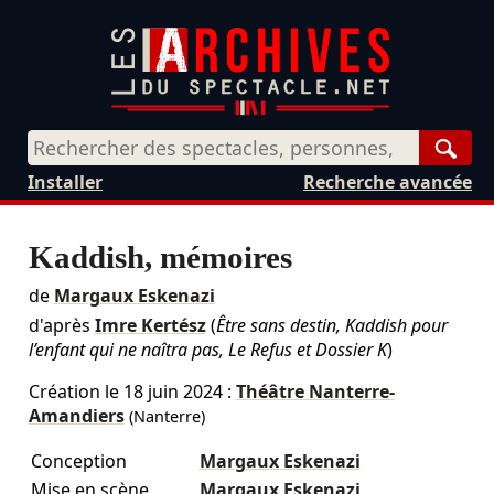
Rech
Installer
Recherche avancée
Kaddish, mémoires
de
Margaux Eskenazi
d'après
Imre Kertész
(
Être sans destin, Kaddish pour
l’enfant qui ne naîtra pas, Le Refus et Dossier K
)
Création le
18 juin 2024
:
Théâtre Nanterre-
Amandiers
(Nanterre)
Conception
Margaux Eskenazi
Mise en scène
Margaux Eskenazi