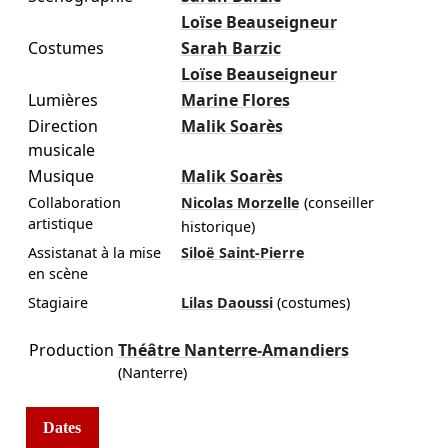
Loïse Beauseigneur
Costumes
Sarah Barzic
Loïse Beauseigneur
Lumières
Marine Flores
Direction
Malik Soarès
musicale
Musique
Malik Soarès
Collaboration
Nicolas Morzelle
(conseiller
artistique
historique)
Assistanat à la mise
Siloë Saint-Pierre
en scène
Stagiaire
Lilas Daoussi
(costumes)
Production
Théâtre Nanterre-Amandiers
(Nanterre)
Dates