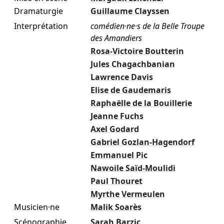
Dramaturgie
Guillaume Clayssen
Interprétation
comédien·ne·s de la Belle Troupe
des Amandiers
Rosa-Victoire Boutterin
Jules Chagachbanian
Lawrence Davis
Elise de Gaudemaris
Raphaëlle de la Bouillerie
Jeanne Fuchs
Axel Godard
Gabriel Gozlan-Hagendorf
Emmanuel Pic
Nawoile Saïd-Moulidi
Paul Thouret
Myrthe Vermeulen
Musicien·ne
Malik Soarès
Scénographie
Sarah Barzic