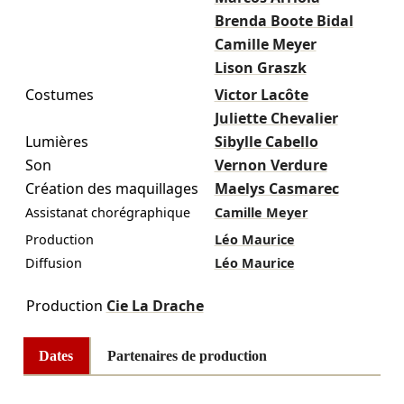
Brenda Boote Bidal
Camille Meyer
Lison Graszk
Costumes
Victor Lacôte
Juliette Chevalier
Lumières
Sibylle Cabello
Son
Vernon Verdure
Création des maquillages
Maelys Casmarec
Assistanat chorégraphique
Camille Meyer
Production
Léo Maurice
Diffusion
Léo Maurice
Production
Cie La Drache
Dates
Partenaires de production