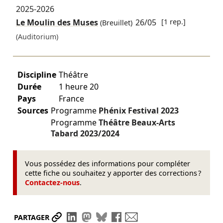
2025-2026
Le Moulin des Muses
26/05
[1 rep.]
(Breuillet)
(Auditorium)
Discipline
Théâtre
Durée
1 heure 20
Pays
France
Sources
Programme
Phénix Festival
2023
Programme
Théâtre Beaux-Arts
Tabard
2023/2024
Vous possédez des informations pour compléter
cette fiche ou souhaitez y apporter des corrections ?
Contactez-nous
.
Partager le lien
Partager sur LinkedIn
Partager sur Mastodon
Partager sur Bluesky
Partager sur Facebook
Envoyer par mail
PARTAGER