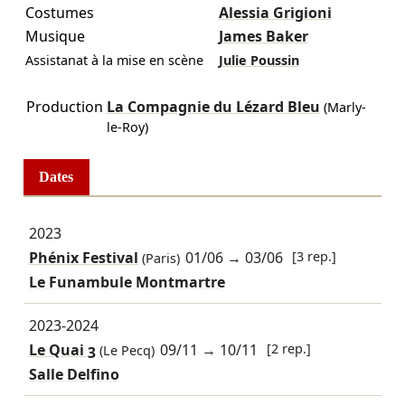
Costumes
Alessia Grigioni
Musique
James Baker
Assistanat à la mise en scène
Julie Poussin
Production
La Compagnie du Lézard Bleu
(Marly-
le-Roy)
Dates
2023
Phénix Festival
01/06
→
03/06
[3 rep.]
(Paris)
Le Funambule Montmartre
2023-2024
Le Quai 3
09/11
→
10/11
[2 rep.]
(Le Pecq)
Salle Delfino