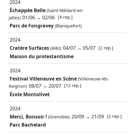
2024
Échappée Belle
(Saint-Médard-en-
01/06
→
02/06
[4 rep.]
Jalles)
Parc de Fongravey
(Blanquefort)
2024
Cratère Surfaces
04/07
→
05/07
[2 rep.]
(Alès)
Maison du protestantisme
2024
Festival Villeneuve en Scène
(Villeneuve-lès-
08/07
→
20/07
[12 rep.]
Avignon)
École Montolivet
2024
Merci, Bonsoir !
20/09
→
21/09
[2 rep.]
(Grenoble)
Parc Bachelard