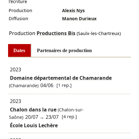
l'écriture
Production
Alexis Nys
Diffusion
Manon Durieux
Production
Productions Bis
(Saulx-les-Chartreux)
Dates
Partenaires de production
2023
Domaine départemental de Chamarande
04/06
[1 rep.]
(Chamarande)
2023
Chalon dans la rue
(Chalon-sur-
20/07
→
23/07
[4 rep.]
Saône)
École Louis Lechère