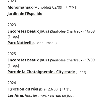
2023
Monomaniax
02/09
[1 rep.]
(Monoblet)
Jardin de l’Espelido
2023
Encore les beaux jours
16/09
(Saulx-les-Chartreux)
[1 rep.]
Parc Nativelle
(Longjumeau)
2023
Encore les beaux jours
17/09
(Saulx-les-Chartreux)
[1 rep.]
Parc de la Chataigneraie - City stade
(Linas)
2024
F(r)iction du réel
23/03
[1 rep.]
(Die)
Les Aires
hors les murs / terrain de foot