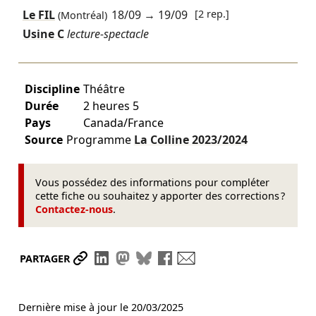
Le FIL
18/09
→
19/09
[2 rep.]
(Montréal)
Usine C
lecture-spectacle
Discipline
Théâtre
Durée
2 heures 5
Pays
Canada/France
Source
Programme
La Colline
2023/2024
Vous possédez des informations pour compléter
cette fiche ou souhaitez y apporter des corrections ?
Contactez-nous
.
Partager le lien
Partager sur LinkedIn
Partager sur Mastodon
Partager sur Bluesky
Partager sur Facebook
Envoyer par mail
PARTAGER
Dernière mise à jour le
20/03/2025