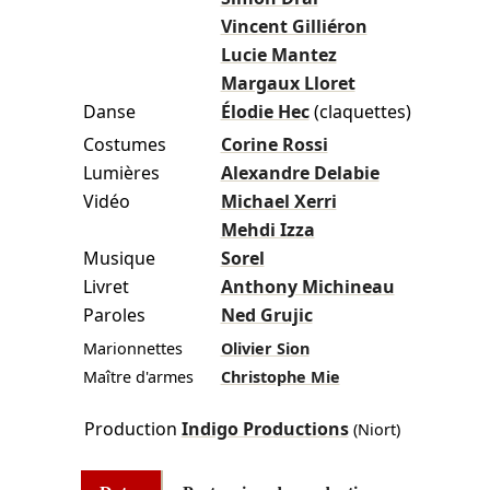
Vincent Gilliéron
Lucie Mantez
Margaux Lloret
Danse
Élodie Hec
(claquettes)
Costumes
Corine Rossi
Lumières
Alexandre Delabie
Vidéo
Michael Xerri
Mehdi Izza
Musique
Sorel
Livret
Anthony Michineau
Paroles
Ned Grujic
Marionnettes
Olivier Sion
Maître d'armes
Christophe Mie
Production
Indigo Productions
(Niort)