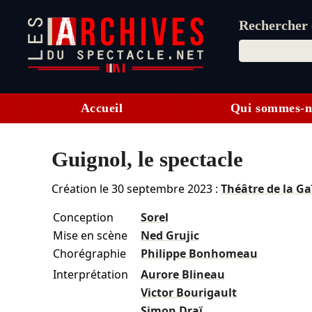
Rechercher d
Accueil
Qui sommes-n
Guignol, le spectacle
Création le
30 septembre 2023
:
Théâtre de la G
Conception
Sorel
Mise en scène
Ned Grujic
Chorégraphie
Philippe Bonhomeau
Interprétation
Aurore Blineau
Victor Bourigault
Simon Draï