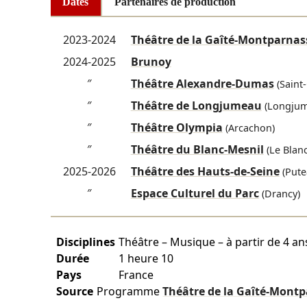
Dates
Partenaires de production
2023-2024
Théâtre de la Gaîté-Montparnas
2024-2025
Brunoy
″
Théâtre Alexandre-Dumas
(Saint
″
Théâtre de Longjumeau
(Longjum
″
Théâtre Olympia
(Arcachon)
″
Théâtre du Blanc-Mesnil
(Le Blanc
2025-2026
Théâtre des Hauts-de-Seine
(Pute
″
Espace Culturel du Parc
(Drancy)
Disciplines
Théâtre – Musique – à partir de 4 an
Durée
1 heure 10
Pays
France
Source
Programme
Théâtre de la Gaîté-Mont