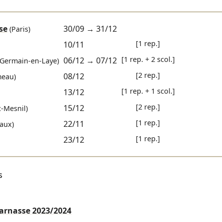
se
30/09
→
31/12
(Paris)
[1 rep.]
10/11
[1 rep. + 2 scol.]
06/12
→
07/12
-Germain-en-Laye)
[2 rep.]
08/12
eau)
[1 rep. + 1 scol.]
13/12
[2 rep.]
15/12
-Mesnil)
[1 rep.]
22/11
aux)
[1 rep.]
23/12
s
parnasse
2023/2024