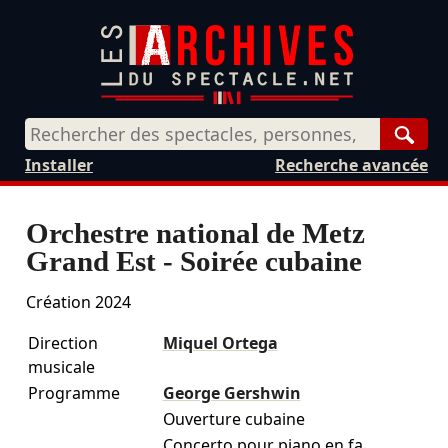
Rech
Installer
Recherche avancée
Orchestre national de Metz
Grand Est - Soirée cubaine
Création 2024
Direction
Miquel Ortega
musicale
Programme
George Gershwin
Ouverture cubaine
Concerto pour piano en fa