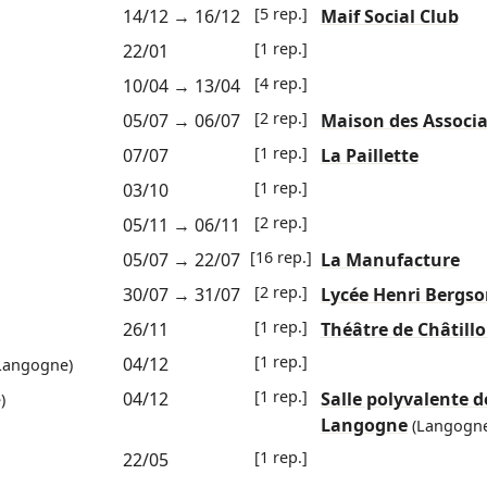
[5 rep.]
14/12
→
16/12
Maif Social Club
[1 rep.]
22/01
[4 rep.]
10/04
→
13/04
[2 rep.]
05/07
→
06/07
Maison des Associa
[1 rep.]
07/07
La Paillette
[1 rep.]
03/10
[2 rep.]
05/11
→
06/11
[16 rep.]
05/07
→
22/07
La Manufacture
[2 rep.]
30/07
→
31/07
Lycée Henri Bergs
[1 rep.]
26/11
Théâtre de Châtill
[1 rep.]
04/12
Langogne)
[1 rep.]
04/12
Salle polyvalente d
)
Langogne
(Langogne
[1 rep.]
22/05