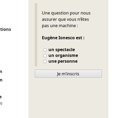
Ne pas remplir
Une question pour nous
assurer que vous n’êtes
pas une machine :
tions
Eugène Ionesco est :
un spectacle
un organisme
une personne
on
Je m’inscris
on
e
)