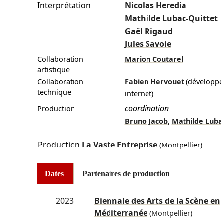
Interprétation
Nicolas Heredia
Mathilde Lubac-Quittet
Gaël Rigaud
Jules Savoie
Collaboration
Marion Coutarel
artistique
Collaboration
Fabien Hervouet
(développ
technique
internet)
coordination
Production
,
Bruno Jacob
Mathilde Luba
Production
La Vaste Entreprise
(Montpellier)
Dates
Partenaires de production
2023
Biennale des Arts de la Scène en
Méditerranée
(Montpellier)