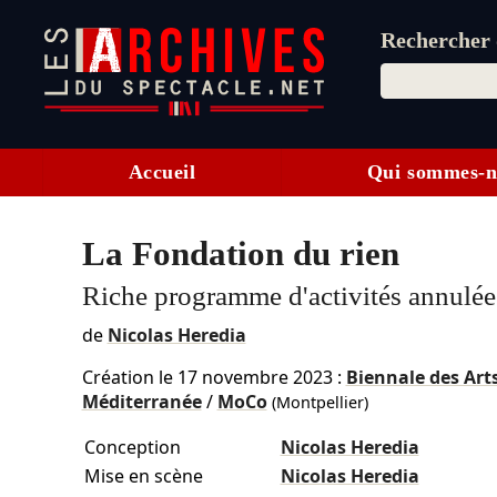
Rechercher d
Accueil
Qui sommes-n
La Fondation du rien
Riche programme d'activités annulée
de
Nicolas Heredia
Création le
17 novembre 2023
:
Biennale des Arts
Méditerranée
/
MoCo
(Montpellier)
Conception
Nicolas Heredia
Mise en scène
Nicolas Heredia