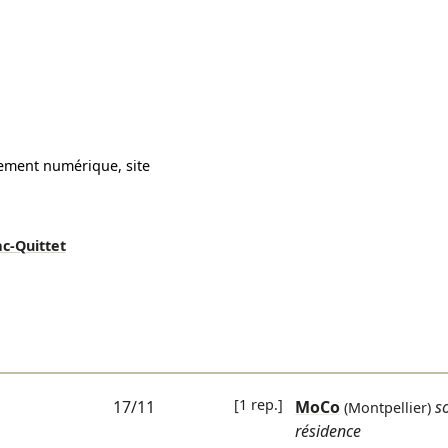
ement numérique, site
c-Quittet
[1 rep.]
17/11
MoCo
s
(Montpellier)
résidence