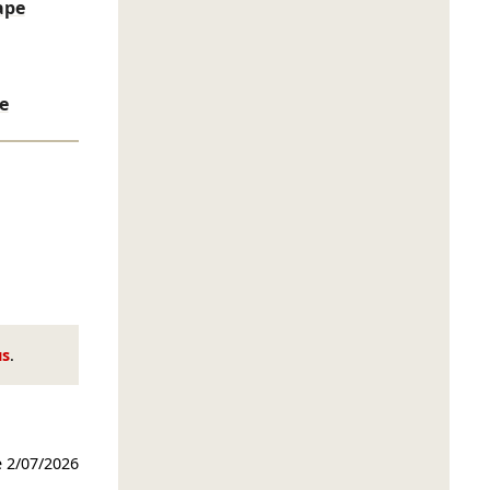
ape
se
us
.
e
2/07/2026