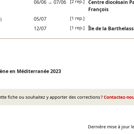
[2 rep.]
06/06
→
07/06
Centre diocésain P
François
[1 rep.]
05/07
)
[1 rep.]
12/07
Île de la Barthelas
Scène en Méditerranée
2023
te fiche ou souhaitez y apporter des corrections ?
Contactez-no
Dernière mise à jour l