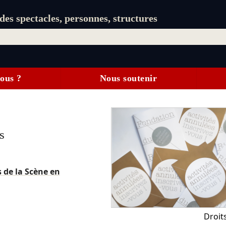
es spectacles, personnes, structures
ous ?
Nous soutenir
s
 de la Scène en
Droit