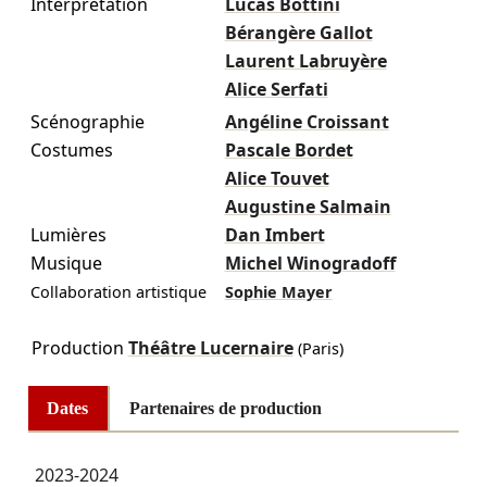
Interprétation
Lucas Bottini
Bérangère Gallot
Laurent Labruyère
Alice Serfati
Scénographie
Angéline Croissant
Costumes
Pascale Bordet
Alice Touvet
Augustine Salmain
Lumières
Dan Imbert
Musique
Michel Winogradoff
Collaboration artistique
Sophie Mayer
Production
Théâtre Lucernaire
(Paris)
Dates
Partenaires de production
2023-2024