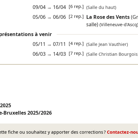
[6 rep.]
09/04
→
16/04
(Salle du haut)
[2 rep.]
05/06
→
06/06
La Rose des Vents
(G
salle)
(Villeneuve-d'Ascq
présentations à venir
[4 rep.]
05/11
→
07/11
(Salle Jean Vauthier)
[7 rep.]
06/03
→
14/03
(Salle Christian Bourgois
s
2025
e-Bruxelles
2025/2026
te fiche ou souhaitez y apporter des corrections ?
Contactez-no