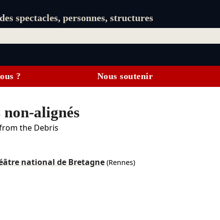
es spectacles, personnes, structures
ous ?
Nous soutenir
s non-alignés
from the Debris
éâtre national de Bretagne
(Rennes)