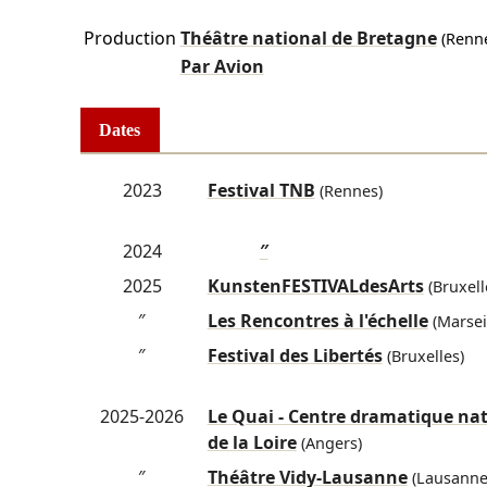
Production
Théâtre national de Bretagne
(Renne
Par Avion
Dates
2023
Festival TNB
(Rennes)
2024
″
2025
KunstenFESTIVALdesArts
(Bruxell
″
Les Rencontres à l'échelle
(Marseil
″
Festival des Libertés
(Bruxelles)
2025-2026
Le Quai - Centre dramatique nat
de la Loire
(Angers)
″
Théâtre Vidy-Lausanne
(Lausanne