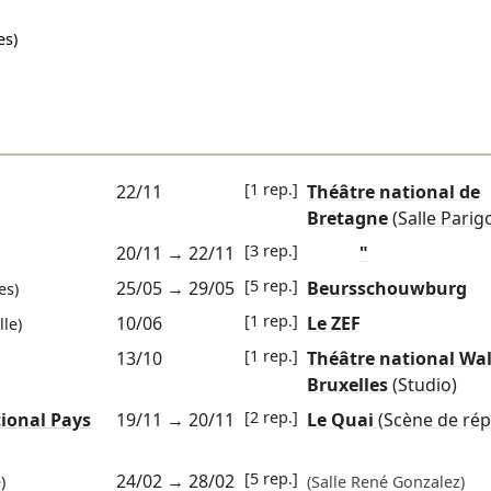
s)
[1 rep.]
22/11
Théâtre national de
Bretagne
(Salle Parig
[3 rep.]
20/11
→
22/11
"
[5 rep.]
25/05
→
29/05
Beursschouwburg
es)
[1 rep.]
10/06
Le ZEF
le)
[1 rep.]
13/10
Théâtre national Wal
Bruxelles
(Studio)
[2 rep.]
ional Pays
19/11
→
20/11
Le Quai
(Scène de rép
[5 rep.]
24/02
→
28/02
)
(Salle René Gonzalez)