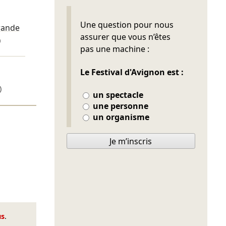
Ne pas remplir
Une question pour nous
rande
assurer que vous n’êtes
)
pas une machine :
Le Festival d'Avignon est :
)
un spectacle
une personne
un organisme
Je m’inscris
us
.