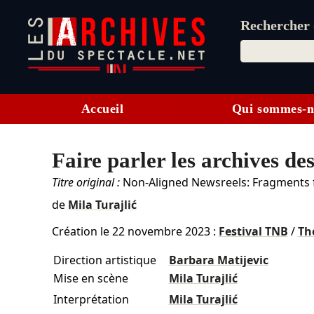
Rechercher d
Accueil
Qui sommes-n
Faire parler les archives de
Titre original :
Non-Aligned Newsreels: Fragments 
de
Mila Turajlić
Création le
22 novembre 2023
:
Festival TNB
/
Th
Direction artistique
Barbara Matijevic
Mise en scène
Mila Turajlić
Interprétation
Mila Turajlić