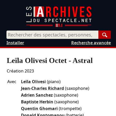
Rech
Installer
Recherche avancée
Leïla Olivesi Octet - Astral
Création 2023
Avec
Leïla Olivesi
(piano)
Jean-Charles Richard
(saxophone)
Adrien Sanchez
(saxophone)
Baptiste Herbin
(saxophone)
Quentin Ghomari
(trompette)
Donald Kontomanou
(batterie)