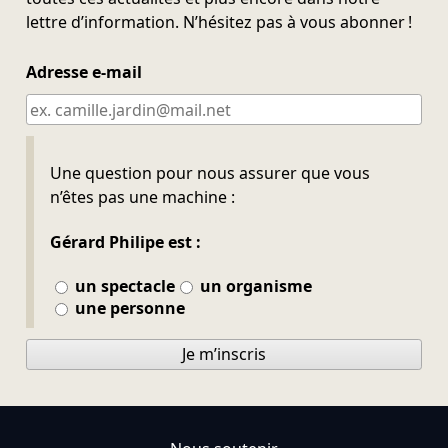
lettre d’information. N’hésitez pas à vous abonner !
Adresse e-mail
Ne pas remplir
Une question pour nous assurer que vous
n’êtes pas une machine :
Gérard Philipe est :
un spectacle
un organisme
une personne
Je m’inscris