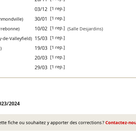
[1 rep.]
03/12
[1 rep.]
30/01
mondville)
[1 rep.]
10/02
rrebonne)
(Salle Desjardins)
[1 rep.]
15/03
-de-Valleyfield)
[1 rep.]
19/03
)
[1 rep.]
20/03
[1 rep.]
29/03
023/2024
te fiche ou souhaitez y apporter des corrections ?
Contactez-no