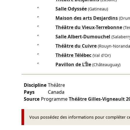
″
Salle Odyssée
(Gatineau)
″
Maison des arts Desjardins
(Drum
″
Théâtre du Vieux-Terrebonne
(Te
″
Salle Albert-Dumouchel
(Salaberry
″
Théâtre du Cuivre
(Rouyn-Noranda
″
Théâtre Télébec
(Val d'Or)
″
Pavillon de L’Île
(Châteauguay)
Discipline
Théâtre
Pays
Canada
Source
Programme
Théâtre Gilles-Vigneault
2
Vous possédez des informations pour compléter cet