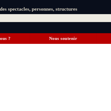
es spectacles, personnes, structures
ous ?
Nous soutenir