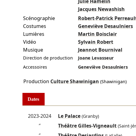
Julie Hamelin
Jacques Newashish
Scénographie
Robert-Patrick Perreaul
Costumes
Geneviève Desaulniers
Lumières
Martin Boisclair
Vidéo
Sylvain Robert
Musique
Jeannot Bournival
Direction de production
Joane Levasseur
Accessoires
Geneviève Desaulniers
Production
Culture Shawinigan
(Shawinigan)
Dates
2023-2024
Le Palace
(Granby)
″
Théâtre Gilles-Vigneault
(Saint-Jé
″
Théâtre Desjardins
(LaSalle)