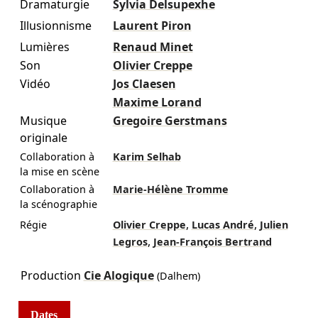
Dramaturgie
Sylvia Delsupexhe
Illusionnisme
Laurent Piron
Lumières
Renaud Minet
Son
Olivier Creppe
Vidéo
Jos Claesen
Maxime Lorand
Musique
Gregoire Gerstmans
originale
Collaboration à
Karim Selhab
la mise en scène
Collaboration à
Marie-Hélène Tromme
la scénographie
,
,
Régie
Olivier Creppe
Lucas André
Julien
,
Legros
Jean-François Bertrand
Production
Cie Alogique
(Dalhem)
Dates