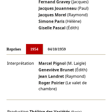
Fernand Gravey
(Jacques)
Jacques Jouanneau
(Paul)
Jacques Morel
(Raymond)
Simone Paris
(Hélène)
Giselle Pascal
(Édith)
Reprises
1954
04/10/1959
Interprétation
Marcel Pignol
(M. Laigle)
Geneviève Brunet
(Édith)
Jean Landret
(Raymond)
Roger Poirier
(Le valet de
chambre)
Production
Théâtre des Variétés
(Paris)