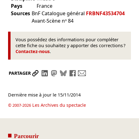
Pays
France
Sources
BnF Catalogue général
FRBNF43534704
Avant-Scène nᵒ 84
Vous possédez des informations pour compléter
cette fiche ou souhaitez y apporter des corrections ?
Contactez-nous
.
Partager le lien
Partager sur LinkedIn
Partager sur Mastodon
Partager sur Bluesky
Partager sur Facebook
Envoyer par mail
PARTAGER
Dernière mise à jour le
15/11/2014
Les Archives du spectacle
© 2007-2026
Parcourir