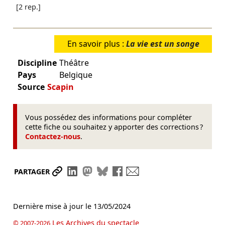
[2 rep.]
En savoir plus :
La vie est un songe
Discipline
Théâtre
Pays
Belgique
Source
Scapin
Vous possédez des informations pour compléter
cette fiche ou souhaitez y apporter des corrections ?
Contactez-nous
.
Partager le lien
Partager sur LinkedIn
Partager sur Mastodon
Partager sur Bluesky
Partager sur Facebook
Envoyer par mail
PARTAGER
Dernière mise à jour le
13/05/2024
Les Archives du spectacle
© 2007-2026