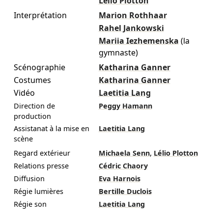
Lélio Plotton
Interprétation
Marion Rothhaar
Rahel Jankowski
Mariia Iezhemenska
(la
gymnaste)
Scénographie
Katharina Ganner
Costumes
Katharina Ganner
Vidéo
Laetitia Lang
Direction de
Peggy Hamann
production
Assistanat à la mise en
Laetitia Lang
scène
,
Regard extérieur
Michaela Senn
Lélio Plotton
Relations presse
Cédric Chaory
Diffusion
Eva Harnois
Régie lumières
Bertille Duclois
Régie son
Laetitia Lang