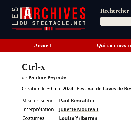
Rechercher d
Accueil
Qui sommes-n
Ctrl-x
de
Pauline Peyrade
Création le
30 mai 2024
:
Festival de Caves de B
Mise en scène
Paul Benrahho
Interprétation
Juliette Mouteau
Costumes
Louise Yribarren