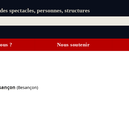
es spectacles, personnes, structures
ous ?
Nous soutenir
esançon
(Besançon)