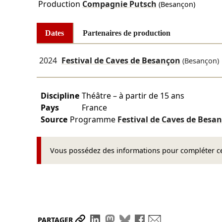
Production
Compagnie Putsch
(Besançon)
Dates
Partenaires de production
2024
Festival de Caves de Besançon
(Besançon)
Discipline
Théâtre – à partir de 15 ans
Pays
France
Source
Programme
Festival de Caves de Besa
Vous possédez des informations pour compléter cet
Partager le lien
Partager sur LinkedIn
Partager sur Mastodon
Partager sur Bluesky
Partager sur Face
Envoyer par ma
PARTAGER