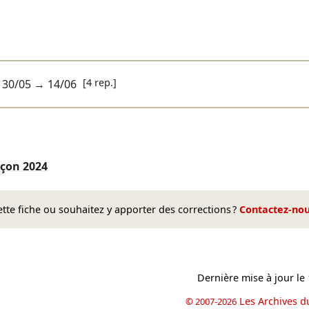
[4 rep.]
30/05
→
14/06
nçon
2024
te fiche ou souhaitez y apporter des corrections ?
Contactez-no
Dernière mise à jour le
Les Archives d
© 2007-2026
book
il