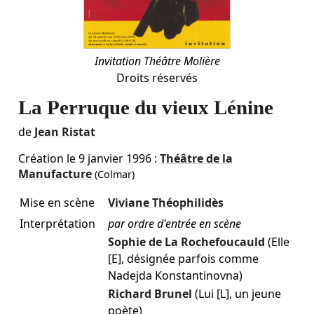
Invitation Théâtre Molière
Droits réservés
La Perruque du vieux Lénine
de
Jean Ristat
Création le
9 janvier 1996
:
Théâtre de la
Manufacture
(Colmar)
Mise en scène
Viviane Théophilidès
Interprétation
par ordre d'entrée en scène
Sophie de La Rochefoucauld
(Elle
[E], désignée parfois comme
Nadejda Konstantinovna)
Richard Brunel
(Lui [L], un jeune
poète)