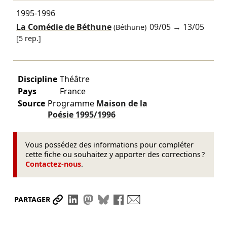
1995-1996
La Comédie de Béthune
09/05
→
13/05
(Béthune)
[5 rep.]
Discipline
Théâtre
Pays
France
Source
Programme
Maison de la
Poésie
1995/1996
Vous possédez des informations pour compléter
cette fiche ou souhaitez y apporter des corrections ?
Contactez-nous
.
Partager le lien
Partager sur LinkedIn
Partager sur Mastodon
Partager sur Bluesky
Partager sur Facebook
Envoyer par mail
PARTAGER