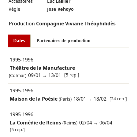
Accessoires
Luc Laillier
Régie
Jose Rehoyo
Production
Compagnie Viviane Théophilidès
Dates
Partenaires de production
1995-1996
Théâtre de la Manufacture
09/01
→
13/01
[5 rep.]
(Colmar)
1995-1996
Maison de la Poésie
18/01
→
18/02
[24 rep.]
(Paris)
1995-1996
La Comédie de Reims
02/04
→
06/04
(Reims)
[5 rep.]