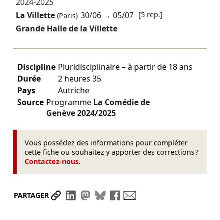
2024-2025
La Villette
30/06
→
05/07
[5 rep.]
(Paris)
Grande Halle de la Villette
Discipline
Pluridisciplinaire – à partir de 18 ans
Durée
2 heures 35
Pays
Autriche
Source
Programme
La Comédie de
Genève
2024/2025
Vous possédez des informations pour compléter
cette fiche ou souhaitez y apporter des corrections ?
Contactez-nous
.
Partager le lien
Partager sur LinkedIn
Partager sur Mastodon
Partager sur Bluesky
Partager sur Facebook
Envoyer par mail
PARTAGER