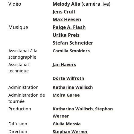
Vidéo
Melody Alia
(caméra live)
Jens Crull
Max Heesen
Musique
Paige A. Flash
Urška Preis
Stefan Schneider
Assistanat à la
Camilla Smolders
scénographie
Assistanat
Jan Havers
technique
Dörte Wilfroth
Administration
Katharina Wallisch
Administration de
Moira Garee
tournée
,
Production
Katharina Wallisch
Stephan
Werner
Diffusion
Giulia Messia
Direction
Stephan Werner