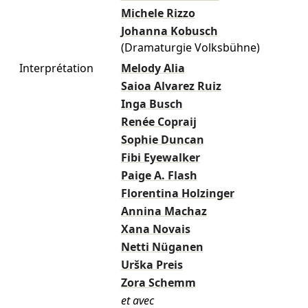
Michele Rizzo
Johanna Kobusch
(Dramaturgie Volksbühne)
Interprétation
Melody Alia
Saioa Alvarez Ruiz
Inga Busch
Renée Copraij
Sophie Duncan
Fibi Eyewalker
Paige A. Flash
Florentina Holzinger
Annina Machaz
Xana Novais
Netti Nüganen
Urška Preis
Zora Schemm
et avec