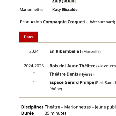
Sofy Jordan
Marionnettes
Katy Elissalde
Production
Compagnie Croqueti
(Châteaurenard)
Dates
2024
En Ribambelle !
(Marseille)
2024-2025
Bois de l'Aune Théâtre
(Aix-en-Pro
″
Théâtre Denis
(Hyères)
″
Espace Gérard Philipe
(Port-Saint-
Rhône)
Disciplines
Théâtre – Marionnettes – Jeune publi
Durée
35 minutes