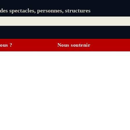
es spectacles, personnes, structures
ous ?
Nous soutenir