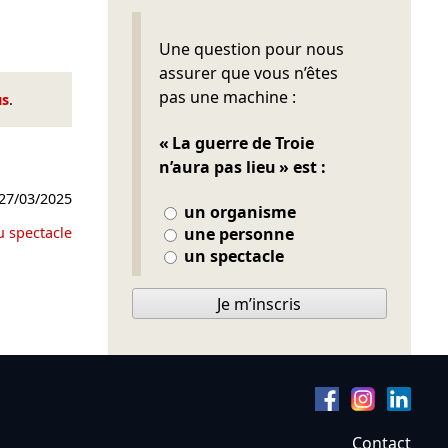
Ne pas remplir
Une question pour nous
assurer que vous n’êtes
pas une machine :
us
.
« La guerre de Troie
n’aura pas lieu » est :
27/03/2025
un organisme
u spectacle
une personne
un spectacle
Je m’inscris
Contact