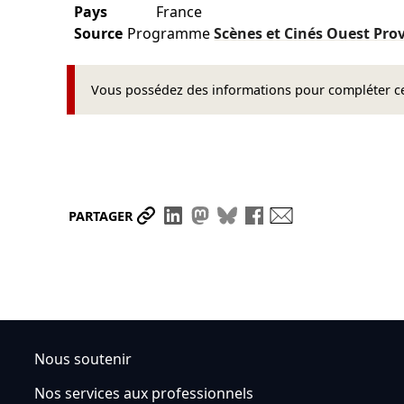
Pays
France
Source
Programme
Scènes et Cinés Ouest Pr
Vous possédez des informations pour compléter cet
Partager le lien
Partager sur LinkedIn
Partager sur Mastodon
Partager sur Bluesky
Partager sur Face
Envoyer par ma
PARTAGER
Nous soutenir
Nos services aux professionnels