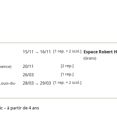
[1 rep. + 2 scol.]
15/11
→
16/11
Espace Robert H
(Grans)
[2 rep.]
20/11
vence)
[1 rep.]
26/03
[1 rep. + 2 scol.]
28/03
→
29/03
Louis-du-
c – à partir de 4 ans