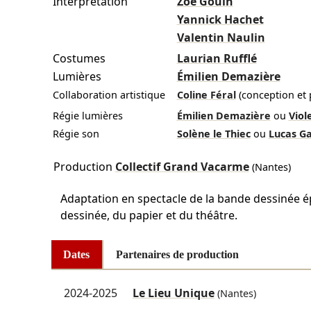
Interprétation
Zoé Gouin
Yannick Hachet
Valentin Naulin
Costumes
Laurian Rufflé
Lumières
Émilien Demazière
Collaboration artistique
Coline Féral
(conception et
Régie lumières
Émilien Demazière
ou
Viol
Régie son
Solène le Thiec
ou
Lucas Ga
Production
Collectif Grand Vacarme
(Nantes)
Adaptation en spectacle de la bande dessinée 
dessinée, du papier et du théâtre.
Dates
Partenaires de production
2024-2025
Le Lieu Unique
(Nantes)