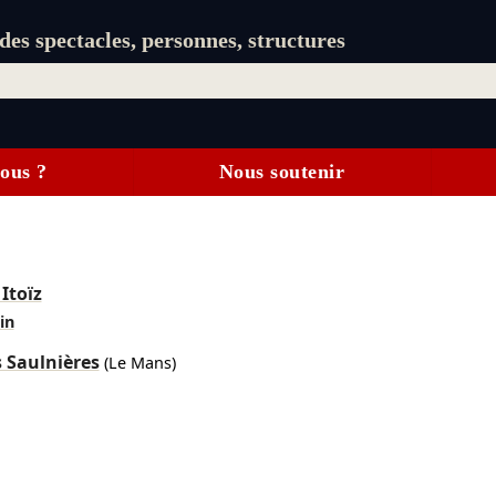
es spectacles, personnes, structures
ous ?
Nous soutenir
Itoïz
in
 Saulnières
(Le Mans)