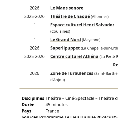
2026
Le Mans sonore
2025-2026
Théâtre de Chaoué
(Allonnes)
″
Espace culturel Henri Salvador
(Coulaines)
″
Le Grand Nord
(Mayenne)
2026
Saperlipuppet
(La Chapelle-sur-Erd
2025-2026
Centre culturel Athéna
(La Ferté-
Re
2026
Zone de Turbulences
(Saint-Barthé
d'Anjou)
Disciplines
Théâtre – Ciné-Spectacle – Théâtre d’
Durée
45 minutes
Pays
France
Sources
Programme
Le Lieu Unique
2024/2025