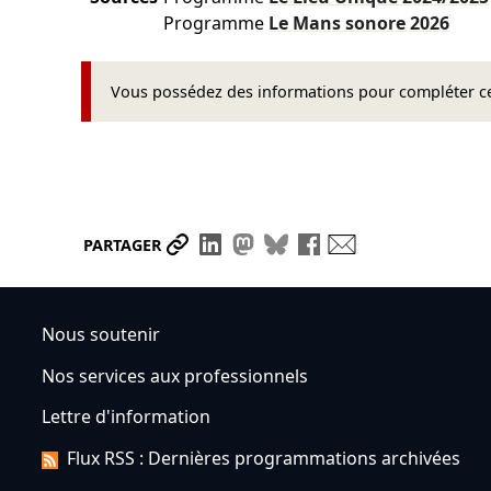
Programme
Le Mans sonore
2026
Vous possédez des informations pour compléter cet
Partager le lien
Partager sur LinkedIn
Partager sur Mastodon
Partager sur Bluesky
Partager sur Face
Envoyer par ma
PARTAGER
Nous soutenir
Nos services aux professionnels
Lettre d'information
Flux RSS : Dernières programmations archivées