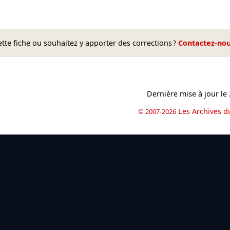
te fiche ou souhaitez y apporter des corrections ?
Contactez-no
Dernière mise à jour le
Les Archives d
© 2007-2026
book
il