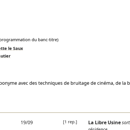
 programmation du banc-titre)
ette le Saux
utier
éponyme avec des techniques de bruitage de cinéma, de la 
[1 rep.]
19/09
La Libre Usine
sort
résidence