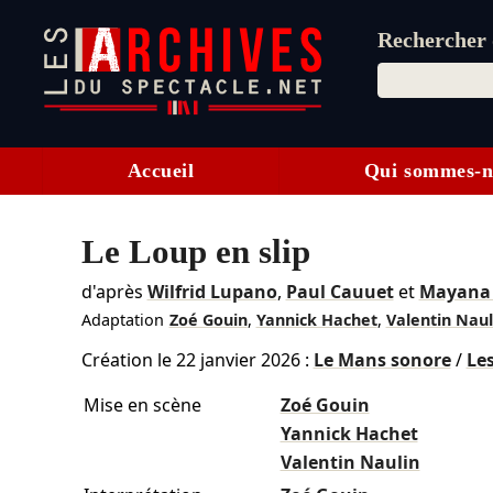
Rechercher d
Accueil
Qui sommes-n
Le Loup en slip
d'après
Wilfrid Lupano
,
Paul Cauuet
et
Mayana 
Adaptation
Zoé Gouin
,
Yannick Hachet
,
Valentin Naul
Création le
22 janvier 2026
:
Le Mans sonore
/
Les
Mise en scène
Zoé Gouin
Yannick Hachet
Valentin Naulin