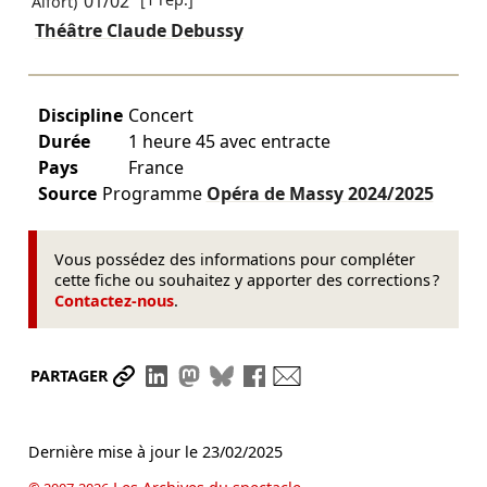
01/02
Alfort)
Théâtre Claude Debussy
Discipline
Concert
Durée
1 heure 45 avec entracte
Pays
France
Source
Programme
Opéra de Massy
2024/2025
Vous possédez des informations pour compléter
cette fiche ou souhaitez y apporter des corrections ?
Contactez-nous
.
Partager le lien
Partager sur LinkedIn
Partager sur Mastodon
Partager sur Bluesky
Partager sur Facebook
Envoyer par mail
PARTAGER
Dernière mise à jour le
23/02/2025