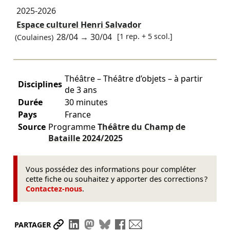
2025-2026
Espace culturel Henri Salvador
28/04
→
30/04
[1 rep. + 5 scol.]
(Coulaines)
Théâtre – Théâtre d’objets – à partir
Disciplines
de 3 ans
Durée
30 minutes
Pays
France
Source
Programme
Théâtre du Champ de
Bataille
2024/2025
Vous possédez des informations pour compléter
cette fiche ou souhaitez y apporter des corrections ?
Contactez-nous
.
Partager le lien
Partager sur LinkedIn
Partager sur Mastodon
Partager sur Bluesky
Partager sur Facebook
Envoyer par mail
PARTAGER