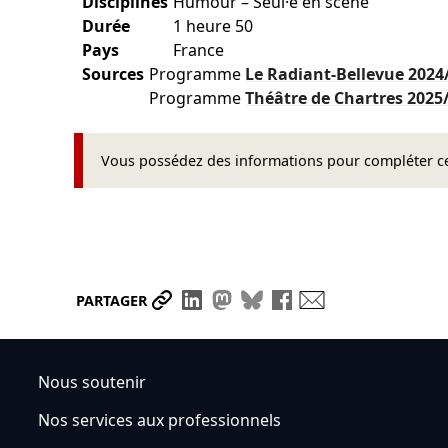
Disciplines
Humour – Seul·e en scène
Durée
1 heure 50
Pays
France
Sources
Programme
Le Radiant-Bellevue
2024
Programme
Théâtre de Chartres
2025
Vous possédez des informations pour compléter cet
Partager le lien
Partager sur LinkedIn
Partager sur Mastodon
Partager sur Bluesky
Partager sur Face
Envoyer par ma
PARTAGER
Nous soutenir
Nos services aux professionnels