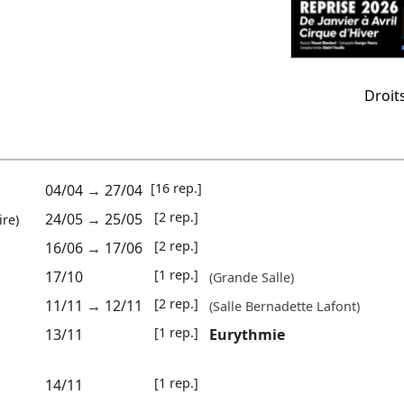
Droit
[16 rep.]
04/04
→
27/04
[2 rep.]
24/05
→
25/05
ire)
[2 rep.]
16/06
→
17/06
[1 rep.]
17/10
(Grande Salle)
[2 rep.]
11/11
→
12/11
(Salle Bernadette Lafont)
[1 rep.]
13/11
Eurythmie
[1 rep.]
14/11