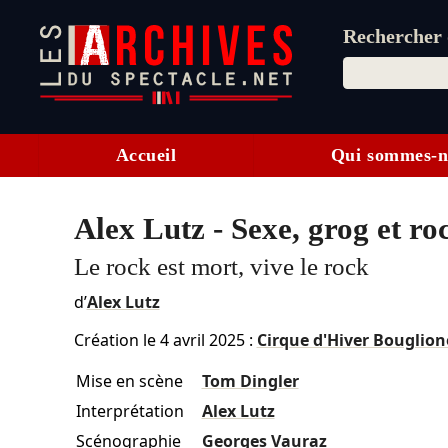
Rechercher d
Accueil
Qui sommes-n
Alex Lutz - Sexe, grog et ro
Le rock est mort, vive le rock
d’
Alex Lutz
Création le
4 avril 2025
:
Cirque d'Hiver Bouglion
Mise en scène
Tom Dingler
Interprétation
Alex Lutz
Scénographie
Georges Vauraz