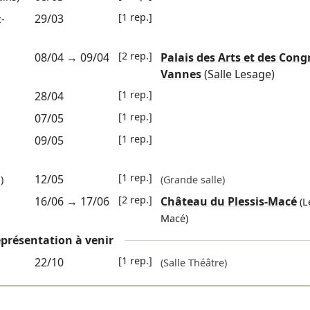
[1 rep.]
29/03
-
[2 rep.]
08/04
→
09/04
Palais des Arts et des Cong
Vannes
(Salle Lesage)
[1 rep.]
28/04
[1 rep.]
07/05
[1 rep.]
09/05
[1 rep.]
12/05
)
(Grande salle)
[2 rep.]
16/06
→
17/06
Château du Plessis-Macé
(L
Macé)
présentation à venir
[1 rep.]
22/10
(Salle Théâtre)