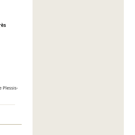
rès
e Plessis-