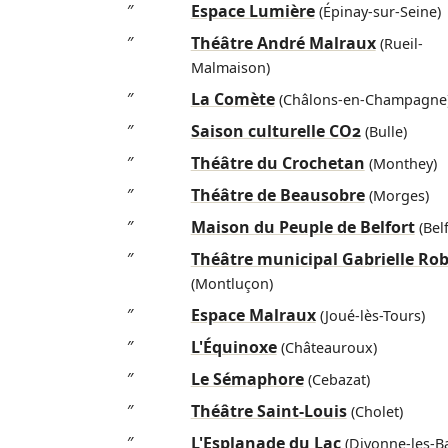
″
Espace Lumière
(Épinay-sur-Seine)
″
Théâtre André Malraux
(Rueil-
Malmaison)
″
La Comète
(Châlons-en-Champagne
″
Saison culturelle CO2
(Bulle)
″
Théâtre du Crochetan
(Monthey)
″
Théâtre de Beausobre
(Morges)
″
Maison du Peuple de Belfort
(Belf
″
Théâtre municipal Gabrielle Ro
(Montluçon)
″
Espace Malraux
(Joué-lès-Tours)
″
L'Équinoxe
(Châteauroux)
″
Le Sémaphore
(Cebazat)
″
Théâtre Saint-Louis
(Cholet)
″
L'Esplanade du Lac
(Divonne-les-Ba