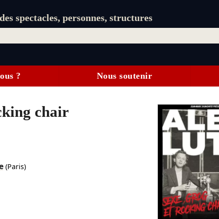
es spectacles, personnes, structures
ous ?
Nous soutenir
cking chair
e
(Paris)