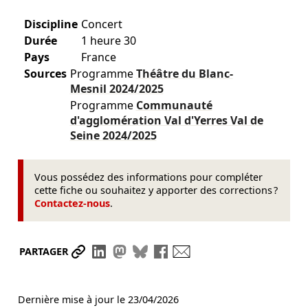
Discipline
Concert
Durée
1 heure 30
Pays
France
Sources
Programme
Théâtre du Blanc-
Mesnil
2024/2025
Programme
Communauté
d'agglomération Val d'Yerres Val de
Seine
2024/2025
Vous possédez des informations pour compléter
cette fiche ou souhaitez y apporter des corrections ?
Contactez-nous
.
Partager le lien
Partager sur LinkedIn
Partager sur Mastodon
Partager sur Bluesky
Partager sur Facebook
Envoyer par mail
PARTAGER
Dernière mise à jour le
23/04/2026