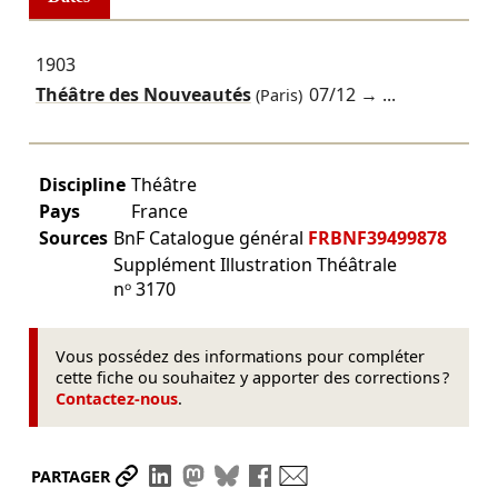
1903
Théâtre des Nouveautés
07/12
→ ...
(Paris)
Discipline
Théâtre
Pays
France
Sources
BnF Catalogue général
FRBNF39499878
Supplément Illustration Théâtrale
nᵒ 3170
Vous possédez des informations pour compléter
cette fiche ou souhaitez y apporter des corrections ?
Contactez-nous
.
Partager le lien
Partager sur LinkedIn
Partager sur Mastodon
Partager sur Bluesky
Partager sur Facebook
Envoyer par mail
PARTAGER