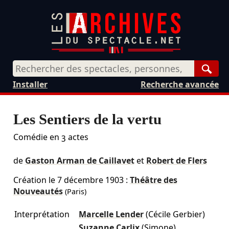
Rech
Installer
Recherche avancée
Les Sentiers de la vertu
Comédie en 3 actes
de
Gaston Arman de Caillavet
et
Robert de Flers
Création le
7 décembre 1903
:
Théâtre des
Nouveautés
(Paris)
Interprétation
Marcelle Lender
(Cécile Gerbier)
Suzanne Carlix
(Simone)