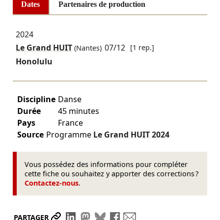
Dates
Partenaires de production
2024
Le Grand HUIT
07/12
[1 rep.]
(Nantes)
Honolulu
Discipline
Danse
Durée
45 minutes
Pays
France
Source
Programme
Le Grand HUIT
2024
Vous possédez des informations pour compléter
cette fiche ou souhaitez y apporter des corrections ?
Contactez-nous
.
Partager le lien
Partager sur LinkedIn
Partager sur Mastodon
Partager sur Bluesky
Partager sur Facebook
Envoyer par mail
PARTAGER