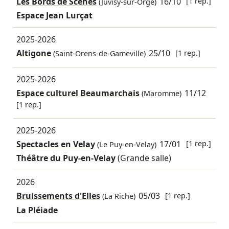
Les Bords de Scènes
16/10
[1 rep.]
(Juvisy-sur-Orge)
Espace Jean Lurçat
2025-2026
Altigone
25/10
[1 rep.]
(Saint-Orens-de-Gameville)
2025-2026
Espace culturel Beaumarchais
11/12
(Maromme)
[1 rep.]
2025-2026
Spectacles en Velay
17/01
[1 rep.]
(Le Puy-en-Velay)
Théâtre du Puy-en-Velay
(Grande salle)
2026
Bruissements d'Elles
05/03
[1 rep.]
(La Riche)
La Pléiade