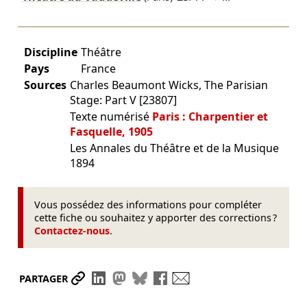
Discipline
Théâtre
Pays
France
Sources
Charles Beaumont Wicks, The Parisian
Stage: Part V [23807]
Texte numérisé
Paris : Charpentier et
Fasquelle, 1905
Les Annales du Théâtre et de la Musique
1894
Vous possédez des informations pour compléter
cette fiche ou souhaitez y apporter des corrections ?
Contactez-nous
.
Partager le lien
Partager sur LinkedIn
Partager sur Mastodon
Partager sur Bluesky
Partager sur Facebook
Envoyer par mail
PARTAGER