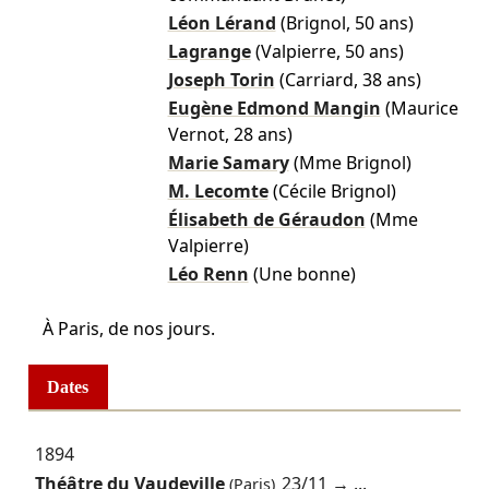
Léon Lérand
(Brignol, 50 ans)
Lagrange
(Valpierre, 50 ans)
Joseph Torin
(Carriard, 38 ans)
Eugène Edmond Mangin
(Maurice
Vernot, 28 ans)
Marie Samary
(Mme Brignol)
M. Lecomte
(Cécile Brignol)
Élisabeth de Géraudon
(Mme
Valpierre)
Léo Renn
(Une bonne)
À Paris, de nos jours.
Dates
1894
Théâtre du Vaudeville
23/11
→ ...
(Paris)