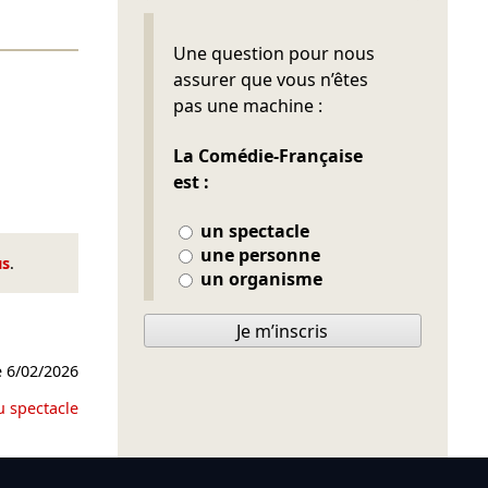
Ne pas remplir
Une question pour nous
assurer que vous n’êtes
pas une machine :
La Comédie-Française
est :
un spectacle
une personne
us
.
un organisme
Je m’inscris
e
6/02/2026
u spectacle