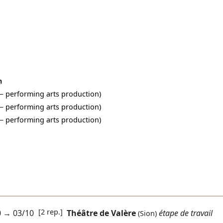
h
a − performing arts production)
a − performing arts production)
a − performing arts production)
[2 rep.]
0
→
03/10
Théâtre de Valère
étape de travail
(Sion)