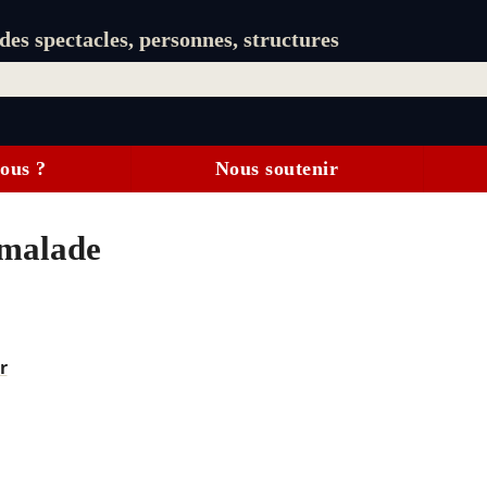
es spectacles, personnes, structures
ous ?
Nous soutenir
 malade
r