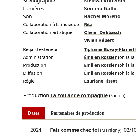
Scénographie
Mélissa Rouvinet
Lumières
Simona Gallo
Son
Rachel Morend
Collaboration à la musique
Ritz
Collaboration artistique
Olivier Debbasch
Vivien Hébert
Regard extérieur
Tiphanie Bovay-Klamet
Administration
Émilien Rossier
(oh la l
Production
Émilien Rossier
(oh la l
Diffusion
Émilien Rossier
(oh la l
Régie
Lauriane Tissot
Production
La Yo!Lande compagnie
(Saillon)
Dates
Partenaires de production
2024
Fais comme chez toi
02/1
(Martigny)