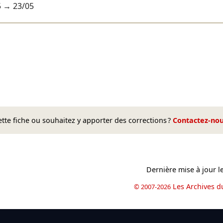
5
→
23/05
te fiche ou souhaitez y apporter des corrections ?
Contactez-no
Dernière mise à jour l
Les Archives d
© 2007-2026
book
il