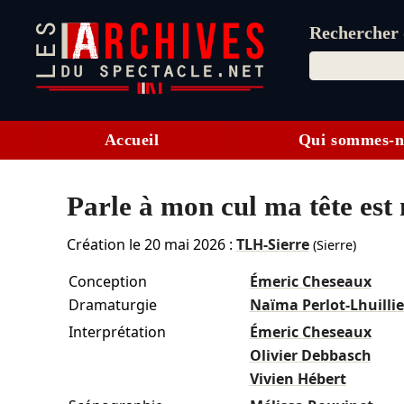
Rechercher d
Accueil
Qui sommes-n
Parle à mon cul ma tête est
Création le
20 mai 2026
:
TLH-Sierre
(Sierre)
Conception
Émeric Cheseaux
Dramaturgie
Naïma Perlot-Lhuillie
Interprétation
Émeric Cheseaux
Olivier Debbasch
Vivien Hébert