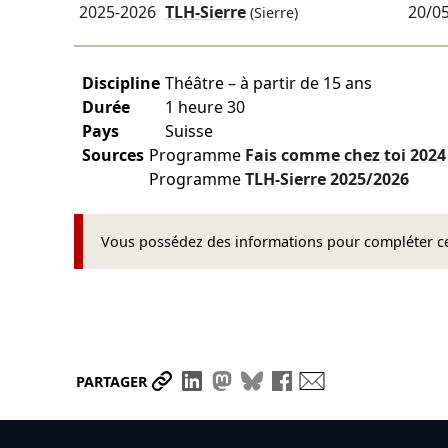
2025-2026
TLH-Sierre
20/0
(Sierre)
Discipline
Théâtre – à partir de 15 ans
Durée
1 heure 30
Pays
Suisse
Sources
Programme
Fais comme chez toi
2024
Programme
TLH-Sierre
2025/2026
Vous possédez des informations pour compléter cet
Partager le lien
Partager sur LinkedIn
Partager sur Mastodon
Partager sur Bluesky
Partager sur Face
Envoyer par ma
PARTAGER