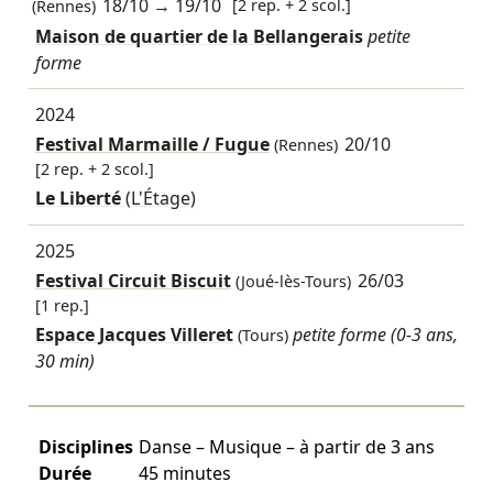
18/10
→
19/10
[2 rep. + 2 scol.]
(Rennes)
Maison de quartier de la Bellangerais
petite
forme
2024
Festival Marmaille / Fugue
20/10
(Rennes)
[2 rep. + 2 scol.]
Le Liberté
(L'Étage)
2025
Festival Circuit Biscuit
26/03
(Joué-lès-Tours)
[1 rep.]
Espace Jacques Villeret
petite forme (0-3 ans,
(Tours)
30 min)
Disciplines
Danse – Musique – à partir de 3 ans
Durée
45 minutes