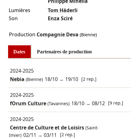
Philippe Minella
Lumières
Tom Häderli
Son
Enza Sciré
Production
Compagnie Deva
(Bienne)
Dates
Partenaires de production
2024-2025
Nebia
18/10
→
19/10
[2 rep.]
(Bienne)
2024-2025
fOrum Culture
18/10
→
08/12
[9 rep.]
(Tavannes)
2024-2025
Centre de Culture et de Loisirs
(Saint-
02/11
→
03/11
[2 rep.]
Imier)