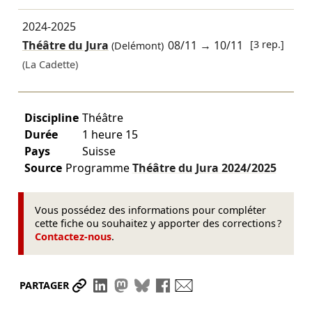
2024-2025
Théâtre du Jura
08/11
→
10/11
[3 rep.]
(Delémont)
(La Cadette)
Discipline
Théâtre
Durée
1 heure 15
Pays
Suisse
Source
Programme
Théâtre du Jura
2024/2025
Vous possédez des informations pour compléter
cette fiche ou souhaitez y apporter des corrections ?
Contactez-nous
.
Partager le lien
Partager sur LinkedIn
Partager sur Mastodon
Partager sur Bluesky
Partager sur Facebook
Envoyer par mail
PARTAGER