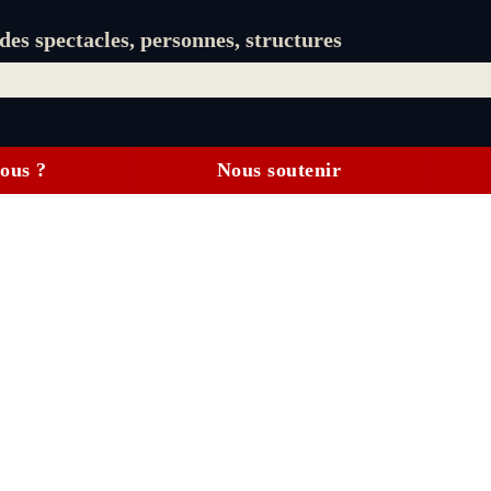
es spectacles, personnes, structures
ous ?
Nous soutenir