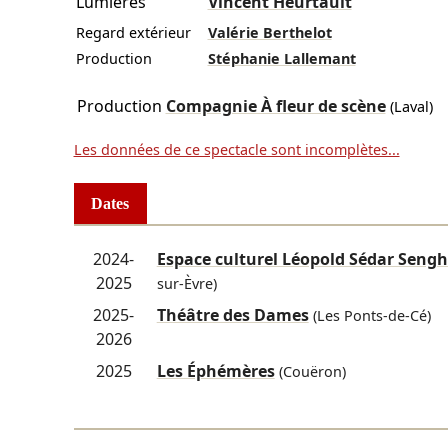
Lumières
Vincent Heurtault
Regard extérieur
Valérie Berthelot
Production
Stéphanie Lallemant
Production
Compagnie À fleur de scène
(Laval)
Les données de ce spectacle sont incomplètes...
Dates
2024-
Espace culturel Léopold Sédar Seng
2025
sur-Èvre)
2025-
Théâtre des Dames
(Les Ponts-de-Cé)
2026
2025
Les Éphémères
(Couëron)