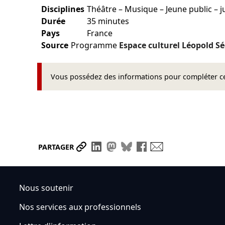
Disciplines
Théâtre – Musique – Jeune public – j
Durée
35 minutes
Pays
France
Source
Programme
Espace culturel Léopold 
Vous possédez des informations pour compléter cet
Partager le lien
Partager sur LinkedIn
Partager sur Mastodon
Partager sur Bluesky
Partager sur Face
Envoyer par ma
PARTAGER
Nous soutenir
Nos services aux professionnels