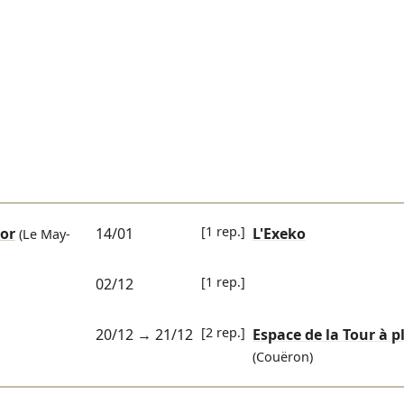
[1 rep.]
hor
14/01
L'Exeko
(Le May-
[1 rep.]
02/12
[2 rep.]
20/12
→
21/12
Espace de la Tour à 
(Couëron)