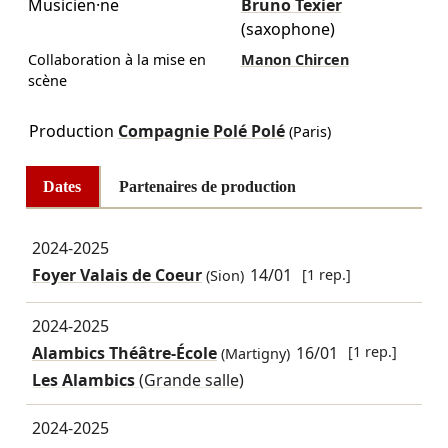
Musicien·ne
Bruno Texier
(saxophone)
Collaboration à la mise en
Manon Chircen
scène
Production
Compagnie Polé Polé
(Paris)
Dates
Partenaires de production
2024-2025
Foyer Valais de Coeur
14/01
[1 rep.]
(Sion)
2024-2025
Alambics Théâtre-École
16/01
[1 rep.]
(Martigny)
Les Alambics
(Grande salle)
2024-2025