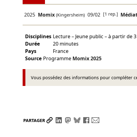
[1 rep.]
2025
Momix
09/02
Médiat
(Kingersheim)
Disciplines
Lecture – Jeune public – à partir de 
Durée
20 minutes
Pays
France
Source
Programme
Momix
2025
Vous possédez des informations pour compléter cet
Partager le lien
Partager sur LinkedIn
Partager sur Mastodon
Partager sur Bluesky
Partager sur Face
Envoyer par ma
PARTAGER