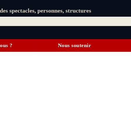
es spectacles, personnes, structures
ous ?
Nous soutenir