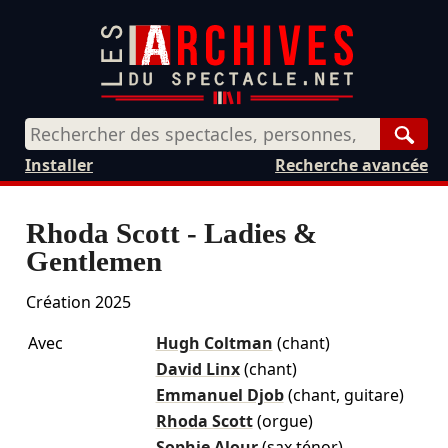
Rech
Installer
Recherche avancée
Rhoda Scott - Ladies &
Gentlemen
Création 2025
Avec
Hugh Coltman
(chant)
David Linx
(chant)
Emmanuel Djob
(chant, guitare)
Rhoda Scott
(orgue)
Sophie Alour
(sax ténor)