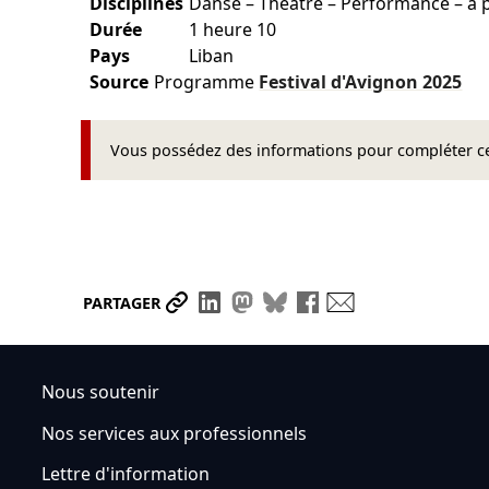
Disciplines
Danse – Théâtre – Performance – à p
Durée
1 heure 10
Pays
Liban
Source
Programme
Festival d'Avignon
2025
Vous possédez des informations pour compléter cet
Partager le lien
Partager sur LinkedIn
Partager sur Mastodon
Partager sur Bluesky
Partager sur Face
Envoyer par ma
PARTAGER
Nous soutenir
Nos services aux professionnels
Lettre d'information