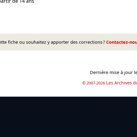
artir de 14 ans
te fiche ou souhaitez y apporter des corrections ?
Contactez-no
Dernière mise à jour l
Les Archives d
© 2007-2026
book
il