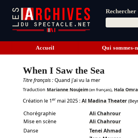
Rechercher d
Accueil
Qui sommes-n
When I Saw the Sea
Titre français :
Quand j'ai vu la mer
Traduction
Marianne Noujeim
,
Hala Omra
(en français)
er
Création le
1
mai 2025
:
Al Madina Theater
(Bey
Chorégraphie
Ali Chahrour
Mise en scène
Ali Chahrour
Danse
Tenei Ahmad