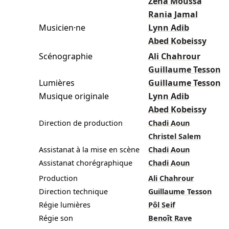
Zena Moussa
Rania Jamal
Musicien·ne
Lynn Adib
Abed Kobeissy
Scénographie
Ali Chahrour
Guillaume Tesson
Lumières
Guillaume Tesson
Musique originale
Lynn Adib
Abed Kobeissy
Direction de production
Chadi Aoun
Christel Salem
Assistanat à la mise en scène
Chadi Aoun
Assistanat chorégraphique
Chadi Aoun
Production
Ali Chahrour
Direction technique
Guillaume Tesson
Régie lumières
Pôl Seif
Régie son
Benoît Rave