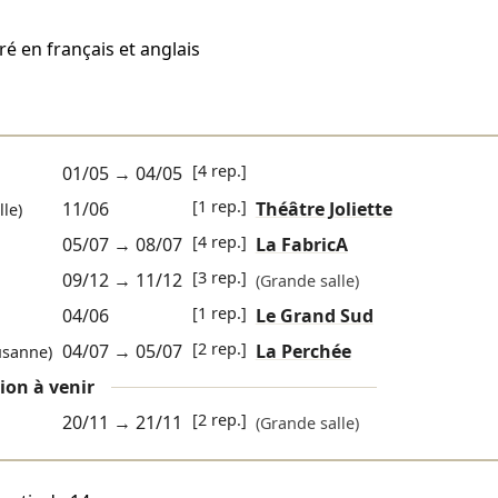
ré en français et anglais
[4 rep.]
01/05
→
04/05
[1 rep.]
11/06
Théâtre Joliette
le)
[4 rep.]
05/07
→
08/07
La FabricA
[3 rep.]
09/12
→
11/12
(Grande salle)
[1 rep.]
04/06
Le Grand Sud
[2 rep.]
04/07
→
05/07
La Perchée
sanne)
ion à venir
[2 rep.]
20/11
→
21/11
(Grande salle)