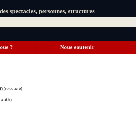
es spectacles, personnes, structures
ous ?
Nous soutenir
n
(relecture)
routh)