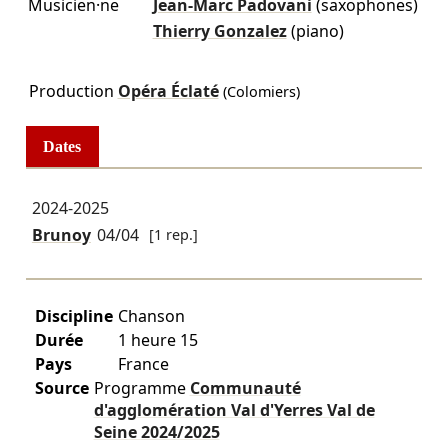
Musicien·ne
Jean-Marc Padovani
(saxophones)
Thierry Gonzalez
(piano)
Production
Opéra Éclaté
(Colomiers)
Dates
2024-2025
Brunoy
04/04
[1 rep.]
Discipline
Chanson
Durée
1 heure 15
Pays
France
Source
Programme
Communauté
d'agglomération Val d'Yerres Val de
Seine
2024/2025